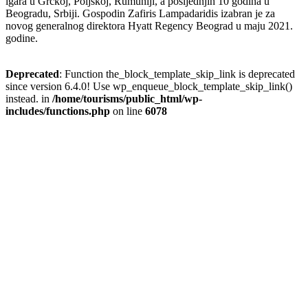
igara u Grčkoj, Poljskoj, Rumuniji, a posljednjih 10 godina u
Beogradu, Srbiji. Gospodin Zafiris Lampadaridis izabran je za
novog generalnog direktora Hyatt Regency Beograd u maju 2021.
godine.
Deprecated
: Function the_block_template_skip_link is deprecated
since version 6.4.0! Use wp_enqueue_block_template_skip_link()
instead. in
/home/tourisms/public_html/wp-
includes/functions.php
on line
6078