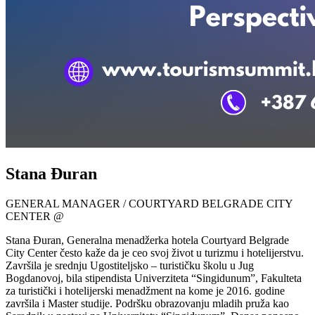
Stana Đuran
GENERAL MANAGER / COURTYARD BELGRADE CITY
CENTER @
Stana Đuran, Generalna menadžerka hotela Courtyard Belgrade
City Center često kaže da je ceo svoj život u turizmu i hotelijerstvu.
Završila je srednju Ugostiteljsko – turističku školu u Jug
Bogdanovoj, bila stipendista Univerziteta “Singidunum”, Fakulteta
za turistički i hotelijerski menadžment na kome je 2016. godine
završila i Master studije. Podršku obrazovanju mladih pruža kao