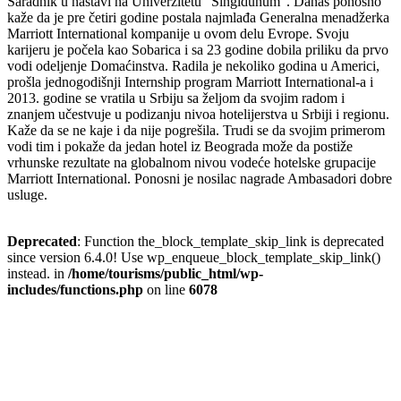
Saradnik u nastavi na Univerzitetu “Singidunum”. Danas ponosno
kaže da je pre četiri godine postala najmlađa Generalna menadžerka
Marriott International kompanije u ovom delu Evrope. Svoju
karijeru je počela kao Sobarica i sa 23 godine dobila priliku da prvo
vodi odeljenje Domaćinstva. Radila je nekoliko godina u Americi,
prošla jednogodišnji Internship program Marriott International-a i
2013. godine se vratila u Srbiju sa željom da svojim radom i
znanjem učestvuje u podizanju nivoa hotelijerstva u Srbiji i regionu.
Kaže da se ne kaje i da nije pogrešila. Trudi se da svojim primerom
vodi tim i pokaže da jedan hotel iz Beograda može da postiže
vrhunske rezultate na globalnom nivou vodeće hotelske grupacije
Marriott International. Ponosni je nosilac nagrade Ambasadori dobre
usluge.
Deprecated
: Function the_block_template_skip_link is deprecated
since version 6.4.0! Use wp_enqueue_block_template_skip_link()
instead. in
/home/tourisms/public_html/wp-
includes/functions.php
on line
6078