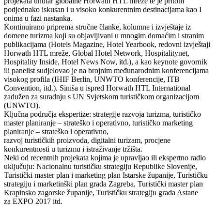
projekata unutar globalne Horwath HTL mreže te je pritom
podjednako iskusan i u visoko konkurentnim destinacijama kao I
onima u fazi nastanka.
Kontinuirano priprema stručne članke, kolumne i izvještaje iz
domene turizma koji su objavljivani u mnogim domaćim i stranim
publikacijama (Hotels Magazine, Hotel Yearbook, redovni izvještaji
Horwath HTL mreže, Global Hotel Network, Hospitalitynet,
Hospitality Inside, Hotel News Now, itd.), a kao keynote govornik
ili panelist sudjelovao je na brojnim međunarodnim konferencijama
visokog profila (IHIF Berlin, UNWTO konferencije, ITB
Convention, itd.). Siniša u ispred Horwath HTL International
zadužen za suradnju s UN Svjetskom turističkom organizacijom
(UNWTO).
Ključna područja ekspertize: strategije razvoja turizma, turističko
master planiranje – strateško i operativno, turističko marketing
planiranje – strateško i operativno,
razvoj turističkih proizvoda, digitalni turizam, procjene
konkurentnosti u turizmu i istraživanje tržišta.
Neki od recentnih projekata kojima je upravljao ili ekspertno radio
uključuju: Nacionalnu turističku strategiju Republike Slovenije,
Turistički master plan i marketing plan Istarske županije, Turističku
strategiju i marketinški plan grada Zagreba, Turistički master plan
Krapinsko zagorske županije, Turističku strategiju grada Astane
za EXPO 2017 itd.