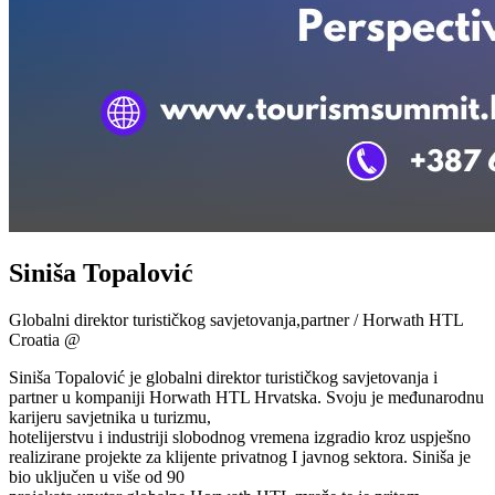
Siniša Topalović
Globalni direktor turističkog savjetovanja,partner / Horwath HTL
Croatia @
Siniša Topalović je globalni direktor turističkog savjetovanja i
partner u kompaniji Horwath HTL Hrvatska. Svoju je međunarodnu
karijeru savjetnika u turizmu,
hotelijerstvu i industriji slobodnog vremena izgradio kroz uspješno
realizirane projekte za klijente privatnog I javnog sektora. Siniša je
bio uključen u više od 90