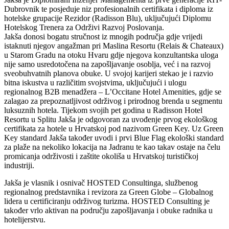
Dubrovnik te posjeduje niz profesionalnih certifikata i diploma iz
hotelske grupacije Rezidor (Radisson Blu), uključujući Diplomu
Hotelskog Trenera za Održivi Razvoj Poslovanja.
Jakša donosi bogatu stručnost iz mnogih područja gdje vrijedi
istaknuti njegov angažman pri Maslina Resortu (Relais & Chateaux)
u Starom Gradu na otoku Hvaru gdje njegova konzultantska uloga
nije samo usredotočena na zapošljavanje osoblja, već i na razvoj
sveobuhvatnih planova obuke. U svojoj karijeri stekao je i razvio
bitna iskustva u različitim svojstvima, uključujući i ulogu
regionalnog B2B menadžera – L’Occitane Hotel Amenities, gdje se
zalagao za prepoznatljivost održivog i prirodnog brenda u segmentu
luksuznih hotela. Tijekom svojih pet godina u Radisson Hotel
Resortu u Splitu Jakša je odgovoran za uvođenje prvog ekološkog
certifikata za hotele u Hrvatskoj pod nazivom Green Key. Uz Green
Key standard Jakša također uvodi i prvi Blue Flag ekološki standard
za plaže na nekoliko lokacija na Jadranu te kao takav ostaje na čelu
promicanja održivosti i zaštite okoliša u Hrvatskoj turističkoj
industriji.
Jakša je vlasnik i osnivač HOSTED Consultinga, službenog
regionalnog predstavnika i revizora za Green Globe – Globalnog
lidera u certificiranju održivog turizma. HOSTED Consulting je
također vrlo aktivan na području zapošljavanja i obuke radnika u
hotelijerstvu.