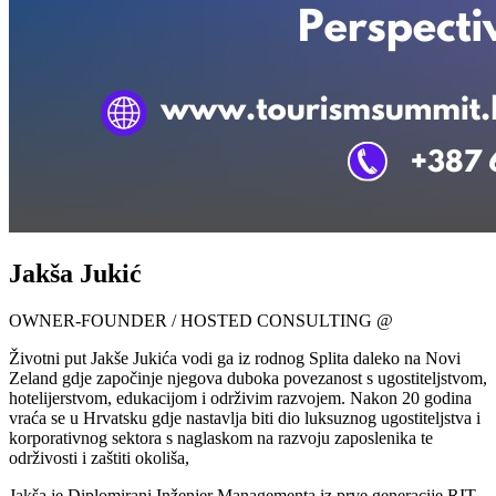
Jakša Jukić
OWNER-FOUNDER / HOSTED CONSULTING @
Životni put Jakše Jukića vodi ga iz rodnog Splita daleko na Novi
Zeland gdje započinje njegova duboka povezanost s ugostiteljstvom,
hotelijerstvom, edukacijom i održivim razvojem. Nakon 20 godina
vraća se u Hrvatsku gdje nastavlja biti dio luksuznog ugostiteljstva i
korporativnog sektora s naglaskom na razvoju zaposlenika te
održivosti i zaštiti okoliša,
Jakša je Diplomirani Inženjer Managementa iz prve generacije RIT-