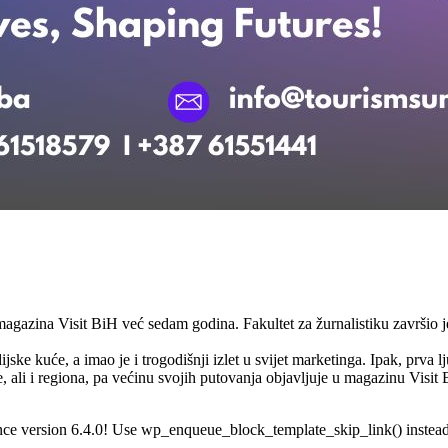
agazina Visit BiH već sedam godina. Fakultet za žurnalistiku završio j
jske kuće, a imao je i trogodišnji izlet u svijet marketinga. Ipak, prva
 ali i regiona, pa većinu svojih putovanja objavljuje u magazinu Visi
ince version 6.4.0! Use wp_enqueue_block_template_skip_link() instead