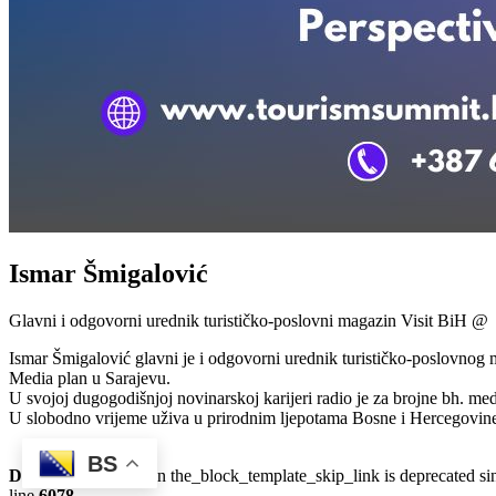
Ismar Šmigalović
Glavni i odgovorni urednik turističko-poslovni magazin Visit BiH @
Ismar Šmigalović glavni je i odgovorni urednik turističko-poslovnog m
Media plan u Sarajevu.
U svojoj dugogodišnjoj novinarskoj karijeri radio je za brojne bh. medi
U slobodno vrijeme uživa u prirodnim ljepotama Bosne i Hercegovine,
BS
Deprecated
: Function the_block_template_skip_link is deprecated s
line
6078