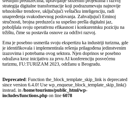
srednjim preduzećima, upravljanje složenim projektima i razvoj
strategija digitalne transformacije koji podrazumevaju najnovije
tehnološke trendove, uključujući veštačku inteligenciju, radi
unapređenja svakodnevnog poslovanja. Zahvaljujući Eminoj
stručnosti, brojna preduzeća su uspešno prešla digitalni jaz,
poboljšala svoju operativnu efikasnost i konkurentsku poziciju na
tržištu, čime su postavila osnove za održivi razvoj.
Ema je posebno usmerila svoju ekspertizu ka industriji turizma, gde
je identifikovala i implementirala rešenja prilagođena jedinstvenim
izazovima i potrebama ovog sektora. Njen doprinos se posebno
odražava kroz inicijativu za prvu AI konferenciju posvećenu
turizmu, FU:TURIZAM 2023, održanu u Beogradu.
Deprecated
: Function the_block_template_skip_link is deprecated
since version 6.4.0! Use wp_enqueue_block_template_skip_link()
instead. in
/home/tourisms/public_html/wp-
includes/functions.php
on line
6078