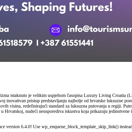
rizma istaknuto je velikim uspjehom časopisa Luxury Living Croatia (L
oj inovativan pristup predstavljanju najbolje od hrvatske luksuzne po
ih visina, redefinirajući standard za luksuzna putovanja u regiji. Put
 u Hrvatskoj, nudeći neusporediva iskustva koja prikazuju jedinstvene č
ince version 6.4.0! Use wp_enqueue_block_template_skip_link() instead