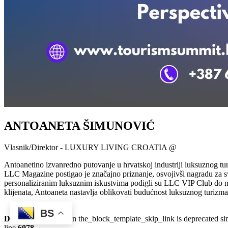
ANTOANETA ŠIMUNOVIĆ
Vlasnik/Direktor - LUXURY LIVING CROATIA @
Antoanetino izvanredno putovanje u hrvatskoj industriji luksuznog tu
LLC Magazine postigao je značajno priznanje, osvojivši nagradu za sv
personaliziranim luksuznim iskustvima podigli su LLC VIP Club do nov
klijenata, Antoaneta nastavlja oblikovati budućnost luksuznog turizma
BS
Deprecated
: Function the_block_template_skip_link is deprecated s
line
6078