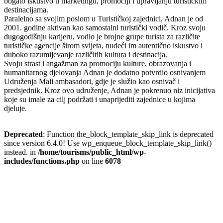
bogato iskustvo u marketingu, promociji i upravljanju turističkim
destinacijama.
Paralelno sa svojim poslom u Turističkoj zajednici, Adnan je od
2001. godine aktivan kao samostalni turistički vodič. Kroz svoju
dugogodišnju karijeru, vodio je brojne grupe turista za različite
turističke agencije širom svijeta, nudeći im autentično iskustvo i
duboko razumijevanje različitih kultura i destinacija.
Svoju strast i angažman za promociju kulture, obrazovanja i
humanitarnog djelovanja Adnan je dodatno potvrdio osnivanjem
Udruženja Mali ambasadori, gdje je služio kao osnivač i
predsjednik. Kroz ovo udruženje, Adnan je pokrenuo niz inicijativa
koje su imale za cilj podržati i unaprijediti zajednice u kojima
djeluje.
Deprecated
: Function the_block_template_skip_link is deprecated
since version 6.4.0! Use wp_enqueue_block_template_skip_link()
instead. in
/home/tourisms/public_html/wp-
includes/functions.php
on line
6078